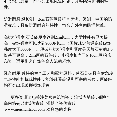
不会增加总量，也不会出现氤氲问题，具备防污防潮的特
性。
防滑耐磨:经检测，2cm石英厚砖符合美洲、澳洲、中国的防
滑标准，具备防滑耐磨的特性，符合户外空间防滑标准。
高抗折强度:石英砖厚度达到2cm以上，力学性能有显著提
高，破坏强度可以达到9000N以上（国标规定普通瓷砖破坏
强度大于3000N）。厚砖的抗折强度和硬度是天然石材的3-5
倍甚至更高，2cm厚的石英砖，其强度相当于6-10cm厚的花
岗岩，适用街道广场等高人流的环境。
经久耐用:独特的生产工艺和配方原料，使石英砖具有耐急冷
急热性能和抗冻性能，能够经受高温和严寒的考验，厚砖结
构不会出现破裂损坏现象。
更多资讯请您关注美顺建筑陶瓷：
淄博内墙砖
,
淄博全
瓷内墙砖
,
淄博仿古砖
,
淄博全瓷仿古砖
www.meishuntaoci.com
欢迎您的光临