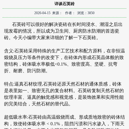
详谈石英砖
2020-04-15 来源： 作者： 浏览：3850
石英砖
可以很好的解决瓷砖在长时间浸水、潮湿之后出
现发霉的情况，所以成为卫生间、厨房防水防潮的首选瓷
砖。今天小编带大家来详细的了解一下石英砖。
含义:
石英砖
采用特殊的生产工艺技术和配方原料，在非恒温
煅烧及压力等条件的改变下，在砖体内形成石英晶体般的致
密结构，砖体吸水率极低<0.1%、致密度高、坚硬、抗弯
折、耐磨、防污防潮。
特点:逼真石材纹理,石英砖还原天然石材的通体质感，砖体
是表里如一、致密无孔的复合材料。石英砖复制天然石材的
纹理丰富、逼真的触觉感和视觉感，是装饰效果和实用性能
的完美结合，天然石材的替代品。
超低吸水率:
石英砖
由高温煅烧而成、形成质地致密的砖体结
构，致使砖体吸水率 < 0.1%，阻挡污渍和污水渗入，下雨天