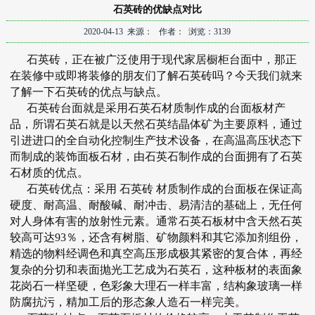
石英砖的优缺点对比
2020-04-13 来源： 作者： 浏览：3139
石英砖，正在被广泛使用于现代家居橱柜台面中，那正
在装修中或即将装修的朋友们了解石英砖吗？今天我们就来
了解一下
石英砖
的优点与缺点。
石英砖台面就是采用石英石材质制作成的台面板材产
品，所谓石英石就是以天然石英结晶体矿为主要原料，通过
引进进口的全自动化控制生产技术设备，在高温高压状态下
而制成的装饰面板石材，由石英石制作成的台面拥有了石英
石材质的优点。
石英砖优点：采用
石英砖
材质制作成的台面板在保证高
硬度、耐高温、耐酸碱、耐冲击、易清洁的基础上，无任何
对人身体有害的放射性元素。通常石英石板材中含天然石英
较高可达93％，还含有树脂、矿物颜料和其它添加剂组份，
精选的物料经调色和真空高压形成极其紧密的复合体，再经
复杂的分切和表面抛光工艺成为石英石，这种板材的表面象
花岗石一样坚硬，色彩象大理石一样丰富，结构象玻璃一样
防腐抗污，精加工后的形态象人造石一样完美。