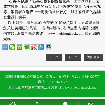
石英砖
缺点：石英石板材的价格较高，由于其制作工艺
成本较高，因此市场中的石英石台面板材的质量也分三六九
等，消费者在选择上一定挑信誉比较好、服务有保证的品牌
企业进行购买。
以上就是小编分享的
石英砖
的优缺点对比，更多资讯请
您关注美顺建筑陶瓷：
淄博内墙砖
,
淄博全瓷内墙砖
,
淄博
仿古砖
,
淄博全瓷仿古砖
www.meishuntaoci.com
欢迎您的
光临
上一个
下一个
返回列表
淄博顺通建筑陶瓷有限公司 联系人：柏经理 电话：13864427777
座机：0533-8673777
地址：山东省淄博市建陶工业园
网址：
www.meishuntaoci.com