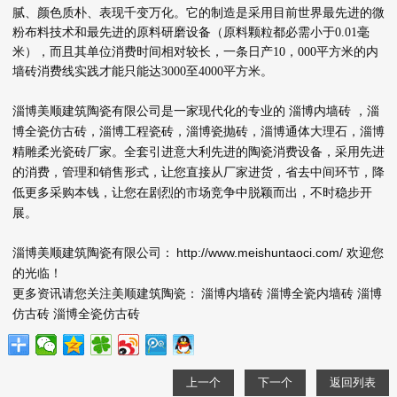
腻、颜色质朴、表现千变万化。它的制造是采用目前世界最先进的微
粉布料技术和最先进的原料研磨设备（原料颗粒都必需小于0.01毫
米），而且其单位消费时间相对较长，一条日产10，000平方米的内
墙砖消费线实践才能只能达3000至4000平方米。
淄博美顺建筑陶瓷有限公司是一家现代化的专业的
淄博内墙砖
，淄
博全瓷仿古砖，淄博工程瓷砖，淄博瓷抛砖，淄博通体大理石，淄博
精雕柔光瓷砖厂家。全套引进意大利先进的陶瓷消费设备，采用先进
的消费，管理和销售形式，让您直接从厂家进货，省去中间环节，降
低更多采购本钱，让您在剧烈的市场竞争中脱颖而出，不时稳步开
展。
淄博美顺建筑陶瓷有限公司：
http://www.meishuntaoci.com/
欢迎您
的光临！
更多资讯请您关注美顺建筑陶瓷：
淄博内墙砖
淄博全瓷内墙砖
淄博
仿古砖
淄博全瓷仿古砖
上一个
下一个
返回列表