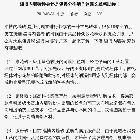
淄博内墙砖种类还是傻傻分不清？这篇文章帮助你！
2019-08-31 来源： 作者： 浏览：1808
淄博内墙砖
是我们现在进行装修的一种常见砖体，很多非专业的朋
淄博内墙砖
友在挑选
的时候由于其品种众多花样众多挑花了眼，那
淄博内墙砖
淄博内墙砖
么今天跟随资深
厂家一起来了解一下淄
究竟
有哪些吧！
（1）渗花砖：应用呈色较强的可溶性色料，经过恰当的工艺处置、
经过丝网印刷工艺，将预先设计好的图案印刷到瓷质砖坯体上，依托
坯体对渗花釉的吸附和助渗剂对坯体的润湿作用渗入到坯体内部，烧
成抛光后呈现颜色或花纹的陶瓷内墙砖。
（2）超微粉：属高科技陶瓷产品，采用最新配料研磨技术，将局部
原料研磨成比普通内墙砖粉末更细的粉料分离二次布料及多管布料的
高难度消费工艺技术，使产品更具与众不同的特征，纹理图案超于自
然，远胜于高档自然石材。
淄博内墙砖
（3）微粉砖：目前
范畴尚属顶级产品。由于微粉石消费
工艺的共同性及消费过程的复杂性，才培养了其纹理自然、明晰细